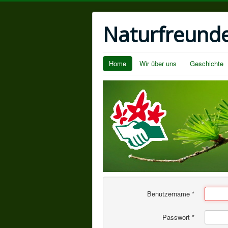
Naturfreund
Home
Wir über uns
Geschichte
Benutzername
*
Passwort
*