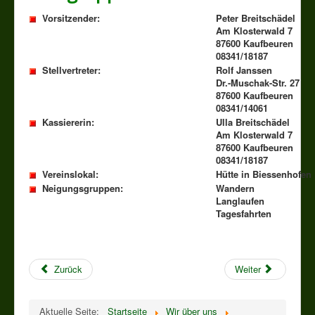
Vorsitzender:
Peter Breitschädel
Am Klosterwald 7
87600 Kaufbeuren
08341/18187
Stellvertreter:
Rolf Janssen
Dr.-Muschak-Str. 27
87600 Kaufbeuren
08341/14061
Kassiererin:
Ulla Breitschädel
Am Klosterwald 7
87600 Kaufbeuren
08341/18187
Vereinslokal:
Hütte in Biessenhofen
Neigungsgruppen:
Wandern
Langlaufen
Tagesfahrten
Zurück
Weiter
Aktuelle Seite:
Startseite
Wir über uns