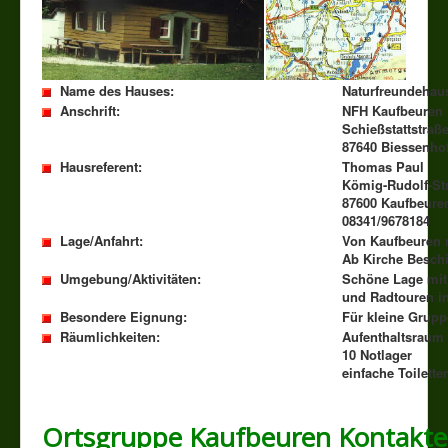
Name des Hauses:
Naturfreundehau
Anschrift:
NFH Kaufbeuren
Schießstattstraß
87640 Biessenho
Hausreferent:
Thomas Paul
Kömig-Rudolf-Str
87600 Kaufbeure
08341/9678184
Lage/Anfahrt:
Von Kaufbeuren 
Ab Kirche Besch
Umgebung/Aktivitäten:
Schöne Lage mit 
und Radtouren in
Besondere Eignung:
Für kleine Grup
Räumlichkeiten:
Aufenthaltsraum 
10 Notlager
einfache Toilette
Ortsgruppe Kaufbeuren Kontakte