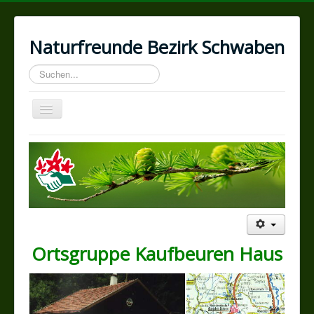
Naturfreunde Bezirk Schwaben
Suchen...
Toggle
Navigation
Home
Wir über uns
Geschichte
Programm
Kontakte
Ortsgruppe Kaufbeuren Haus
Ortsgruppen
Impressum