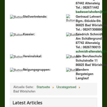
87442 Altensteig
Tel.: 08267/1442
badwoerishofen@nat
Stellvertretende:
Gertraud Lehnert
Bgm.-Stöckle-Str. 4
86825 Bad Wörishof
Tel.: 08247/308880
Kassier:
Friedrich Schmidt
Am Schäfergrund 11
87742 Altensteig
Tel.: 08267/90015
schmidt-altensteig@
Vereinslokal:
Alte Berufsschule
Schulstraße 11
86825 Bad Wörishof
Neigungsgruppen:
Wandern
Bergsteigen
Langlauf
Aktuelle Seite:
Startseite
Uncategorised
Bad Wörishofen
Latest Articles