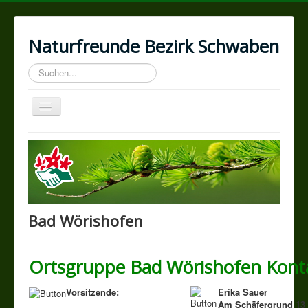
Naturfreunde Bezirk Schwaben
Suchen...
Toggle
Navigation
Home
Wir über uns
Geschichte
Programm
Bad Wörishofen
Kontakte
Ortsgruppen
Ortsgruppe Bad Wörishofen Kont
Impressum
Vorsitzende:
Erika Sauer
Am Schäfergrund 13